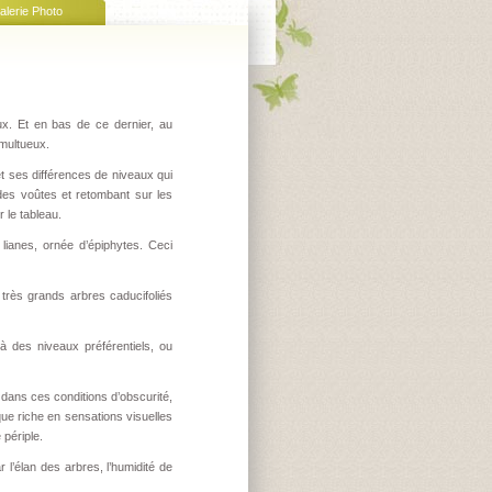
alerie Photo
x. Et en bas de ce dernier, au
umultueux.
et ses différences de niveaux qui
 des voûtes et retombant sur les
 le tableau.
lianes, ornée d’épiphytes. Ceci
très grands arbres caducifoliés
à des niveaux préférentiels, ou
et dans ces conditions d’obscurité,
ue riche en sensations visuelles
 périple.
 l’élan des arbres, l’humidité de