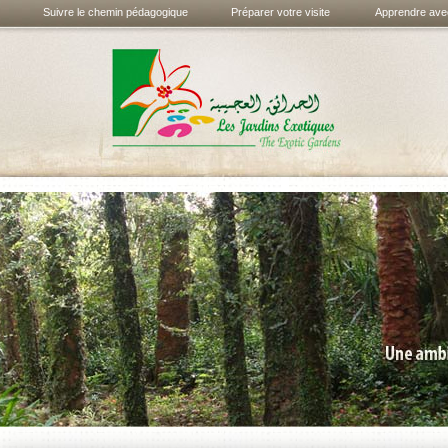
Suivre le chemin pédagogique
Préparer votre visite
Apprendre avec
Les jardins
exotiques de
Bouknadel