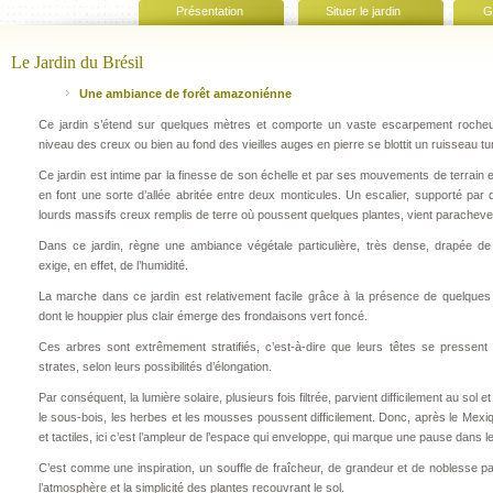
Présentation
Situer le jardin
G
Le Jardin du Brésil
Une ambiance de forêt amazoniénne
Ce jardin s’étend sur quelques mètres et comporte un vaste escarpement rocheu
niveau des creux ou bien au fond des vieilles auges en pierre se blottit un ruisseau t
Ce jardin est intime par la finesse de son échelle et par ses mouvements de terrain 
en font une sorte d’allée abritée entre deux monticules. Un escalier, supporté par
lourds massifs creux remplis de terre où poussent quelques plantes, vient parachever
Dans ce jardin, règne une ambiance végétale particulière, très dense, drapée de 
exige, en effet, de l’humidité.
La marche dans ce jardin est relativement facile grâce à la présence de quelques 
dont le houppier plus clair émerge des frondaisons vert foncé.
Ces arbres sont extrêmement stratifiés, c’est-à-dire que leurs têtes se pressent 
strates, selon leurs possibilités d’élongation.
Par conséquent, la lumière solaire, plusieurs fois filtrée, parvient difficilement au sol 
le sous-bois, les herbes et les mousses poussent difficilement. Donc, après le Mexiq
et tactiles, ici c’est l’ampleur de l’espace qui enveloppe, qui marque une pause dans le
C’est comme une inspiration, un souffle de fraîcheur, de grandeur et de noblesse par
l’atmosphère et la simplicité des plantes recouvrant le sol.