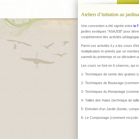
Ateliers d’initiation au jardin
Une convention a été signée entre
la 
jardins exotiques "ASAJEB" pour dével
conjointement des activités pédagogiqu
Parmi ces activités il y a les cours d’i
multiplication et animés par un membr
samedi du printemps et se déroulent 
Les cours se font en 6 séances, qui so
1- Techniques de semis des graines (c
2- Techniques de Bouturage (comment 
3- Techniques du Rempotage (comment 
4- Tailles des Haies (technique de tai
5- Entretien d’un Jardin (fumier, compos
6- Le Compostage (comment recycler 