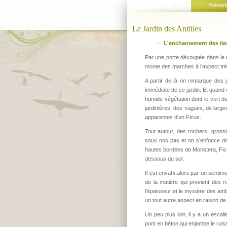
Présent
Le Jardin des Antilles
L'enchantement des ile
Par une porte découpée dans le mu
monte des marches à l’aspect tr
A partir de là on remarque des p
immédiate de ce jardin. Et quand
humide végétation dont le vert 
jardinières, des vagues, de large
apparentes d’un Ficus.
Tout autour, des rochers, gross
sous nos pas et on s’enfonce da
hautes bordées de Monstera, Ficu
dessous du sol.
Il est envahi alors par un sentime
de la matière qui provient des 
l’épaisseur et le mystère des am
un tout autre aspect en raison de
Un peu plus loin, il y a un escal
pont en béton qui enjambe le ruiss