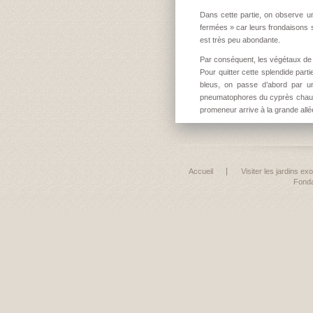
Dans cette partie, on observe u
fermées » car leurs frondaisons se
est très peu abondante.
Par conséquent, les végétaux de l
Pour quitter cette splendide partie
bleus, on passe d’abord par un
pneumatophores du cyprès chauve.
promeneur arrive à la grande allé
Accueil
Visiter les jardins ex
Fonda