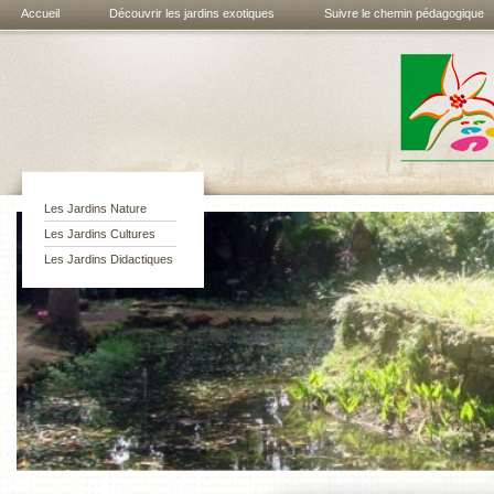
Accueil
Découvrir les jardins exotiques
Suivre le chemin pédagogique
Les jardins
exotiques de
Bouknadel
Les Jardins Nature
Les Jardins Cultures
Les Jardins Didactiques