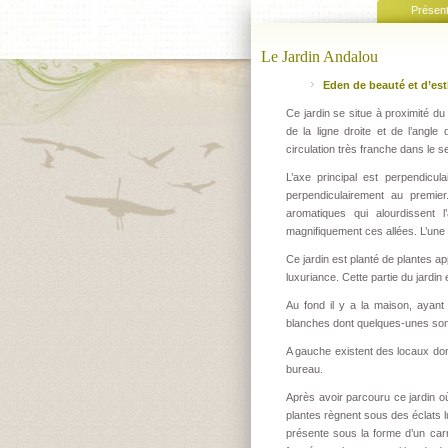
Présent
Le Jardin Andalou
Eden de beauté et d’es
Ce jardin se situe à proximité du 
de la ligne droite et de l’angle
circulation très franche dans le 
L’axe principal est perpendicu
perpendiculairement au premi
aromatiques qui alourdissent
magnifiquement ces allées. L’une 
Ce jardin est planté de plantes ap
luxuriance. Cette partie du jardin
Au fond il y a la maison, ayan
blanches dont quelques-unes son
A gauche existent des locaux dont 
bureau.
Après avoir parcouru ce jardin o
plantes règnent sous des éclats l
présente sous la forme d’un carr