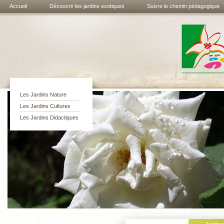
Accueil
Découvrir les jardins exotiques
Suivre le chemin pédagogique
Les jardins
exotiques de
Bouknadel
Les Jardins Nature
Les Jardins Cultures
Les Jardins Didactiques