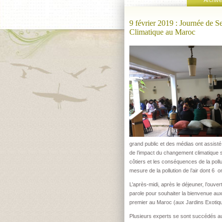
Archive
9 février 2019 : Journée de Se
Climatique au Maroc
grand public et des médias ont assist
de l’impact du changement climatique s
côtiers et les conséquences de la polluti
mesure de la pollution de l’air dont 6 
L’après-midi, après le déjeuner, l’ouve
parole pour souhaiter la bienvenue aux
premier au Maroc (aux Jardins Exotiq
Plusieurs experts se sont succédés au