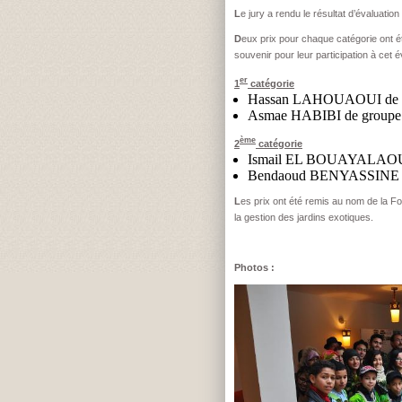
L
e jury a rendu le résultat d’évaluatio
D
eux prix pour chaque catégorie ont ét
souvenir pour leur participation à cet 
er
1
catégorie
Hassan LAHOUAOUI de gr
Asmae HABIBI de groupe 
ème
2
catégorie
Ismail EL BOUAYALAOUI é
Bendaoud BENYASSINE 
L
es prix ont été remis au nom de la F
la gestion des jardins exotiques.
Photos :