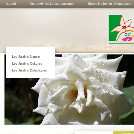
Accueil
Découvrir les jardins exotiques
Suivre le chemin pédagogique
Les jardins
exotiques de
Bouknadel
Les Jardins Nature
Les Jardins Cultures
Les Jardins Didactiques