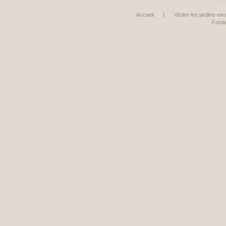
Accueil
Visiter les jardins ex
Fonda