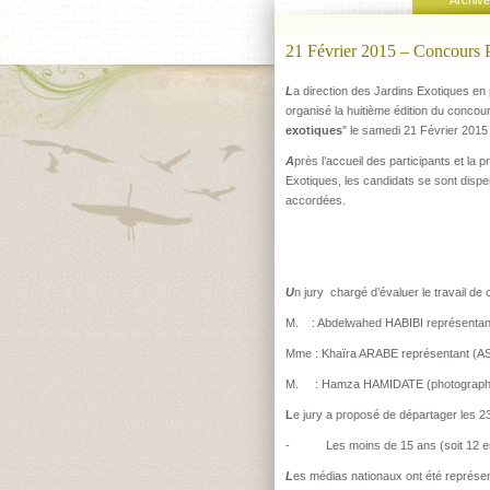
Archive
21 Février 2015 – Concours P
L
a direction des Jardins Exotiques en
organisé la huitième édition du concou
exotiques
" le samedi 21 Février 2015
A
près l’accueil des participants et la
Exotiques, les candidats se sont dispe
accordées.
U
n jury chargé d’évaluer le travail de
M. : Abdelwahed HABIBI représentan
Mme : Khaïra ARABE représentant (A
M. : Hamza HAMIDATE (photographe 
L
e jury a proposé de départager les 2
- Les moins de 15 ans (soit 12 enfan
L
es médias nationaux ont été représen