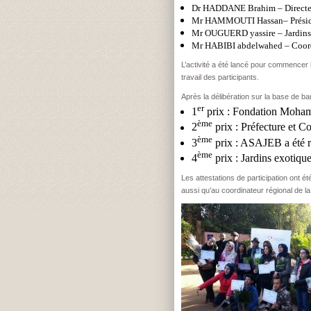
Dr HADDANE Brahim – Directeu
Mr HAMMOUTI Hassan– Présid
Mr OUGUERD yassire – Jardins 
Mr HABIBI abdelwahed – Coordo
L’activité a été lancé pour commencer l
travail des participants.
Après la délibération sur la base de b
er
1
prix : Fondation Mohamm
ème
2
prix : Préfecture et C
ème
3
prix : ASAJEB a été r
ème
4
prix : Jardins exotiqu
Les attestations de participation ont 
aussi qu’au coordinateur régional de l