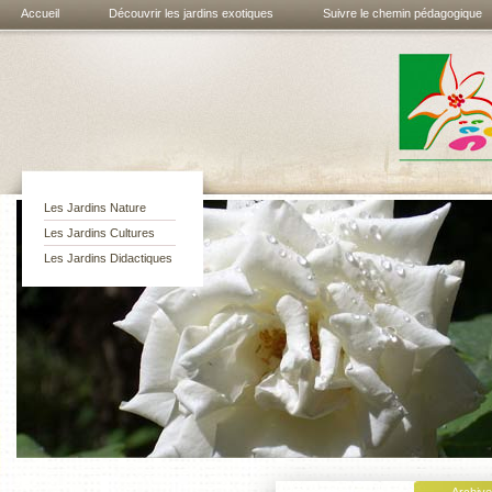
Accueil
Découvrir les jardins exotiques
Suivre le chemin pédagogique
Les jardins
exotiques de
Bouknadel
Les Jardins Nature
Les Jardins Cultures
Les Jardins Didactiques