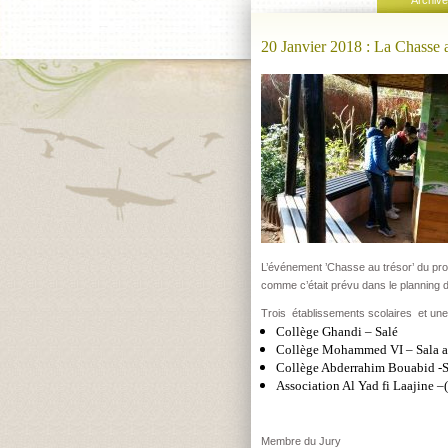
Archive
20 Janvier 2018 : La Chasse a
L’événement ’Chasse au trésor’ du pro
comme c’était prévu dans le planning 
Trois établissements scolaires et une As
Collège Ghandi – Salé
Collège Mohammed VI – Sala a
Collège Abderrahim Bouabid -S
Association Al Yad fi Laajine –(
Membre du Jury