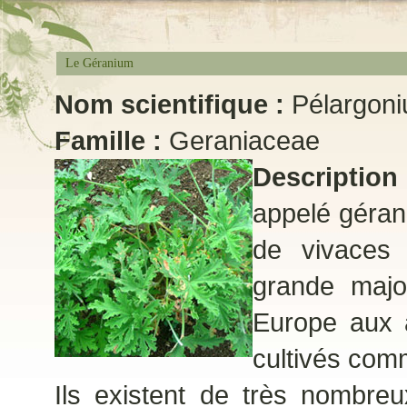
Le Géranium
Nom scientifique :
Pélargon
Famille :
Geraniaceae
Description
appelé géra
de vivaces 
grande major
Europe aux a
cultivés com
Ils existent de très nombreu